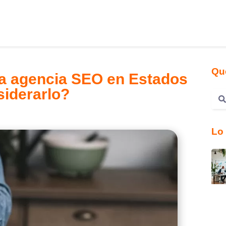
Qu
na agencia SEO en Estados
siderarlo?
Lo 