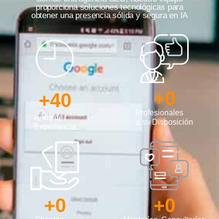
proporciona soluciones tecnológicas para
obtener una presencia sólida y segura en IA
+
0
+
40
Profesionales
Años de
a su Disposición
Experiencia
+
0
+
0