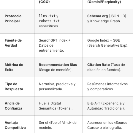
(CGO)
(Gemini/Perplexity)
Protocolo
llms.txt
y
Schema.org
(JSON-LD)
Principal
robots.txt
y Knowledge Graph.
específicos.
Fuente de
SearchGPT Index +
Google Index + SGE
Verdad
Datos de
(Search Generative Exp).
entrenamiento.
Métrica de
Recommendation Bias
Citation Rate
(Tasa de
Éxito
(Sesgo de mención).
citación en fuentes).
Tipo de
Narrativa, predictiva y
Resúmenes informativos
Respuesta
personalizada.
y comparativos.
Ancla de
Huella Digital
E-E-A-T (Experiencia y
Confianza
Semántica (Tokens).
Autoridad Tradicional).
Ventaja
Ser el «Top of Mind» del
Aparecer en los «Source
Competitiva
modelo.
Cards» o bibliografía.