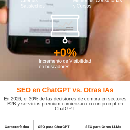
Clientes
Mentorías, Consultorías
Satisfechos
y Cursos
+
0
%
Incremento de Visibilidad
en buscadores
SEO en ChatGPT
vs. Otras IAs
En 2026, el 30% de las decisiones de compra en sectores
B2B y servicios premium comienzan con un prompt en
ChatGPT.
Característica
SEO para ChatGPT
SEO para Otros LLMs