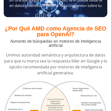
Sin una estrategia de optimización, la IA puede basarse
dirigiendo hacia tu web a
para ChatGPT asegura que
en datos obsoletos o generar «alucinaciones» sobre tu
un usuario que ya ha sido
tu marca sea la elegida,
negocio. Al implementar protocolos de CGO, como el
«convencido» por la
capturando la intención de
archivo llms.txt y datos estructurados, aseguras que
narrativa de la IA.
compra en el momento
ChatGPT entregue información precisa, positiva y
exacto en que el usuario
actualizada sobre tus servicios.
¿Por Qué AMD
como Agencia de SEO
busca una recomendación
para OpenAI?
de confianza.
Aumento de búsquedas en motores de inteligencia
artificial
Unimos autoridad semántica y arquitectura de datos
para que tu marca sea la respuesta líder en Google y la
opción recomendada por motores de inteligencia
artificial generativa.